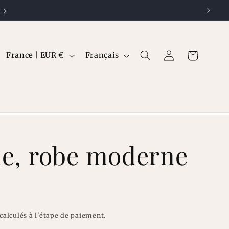
P
L
Connexion
Panier
France | EUR €
Français
a
a
y
n
s
g
/
u
r
e
ue, robe moderne
é
g
i
o
calculés à l'étape de paiement.