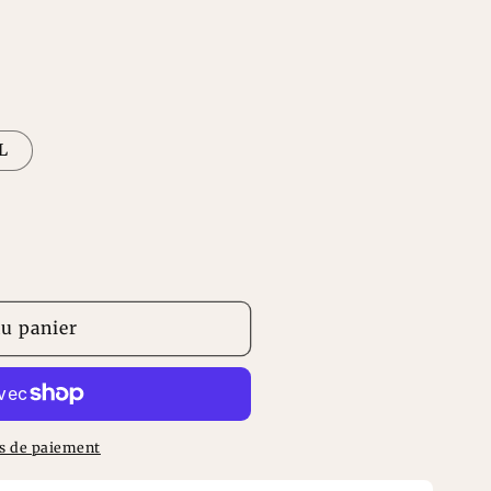
n
L
au panier
s de paiement