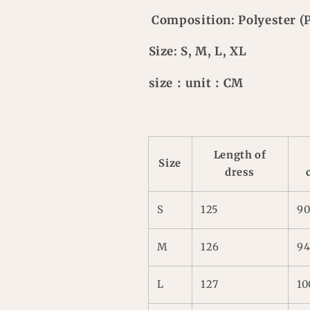
Composition: Polyester (P
Size: S, M, L, XL
size：unit：CM
Length of
Size
dress
S
125
9
M
126
9
L
127
10