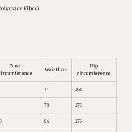
olyester Fiber)
Bust
Hip
Waistline
circumference
circumference
0
74
166
4
78
170
0
84
176