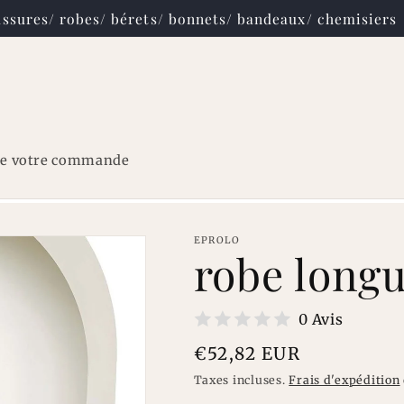
ssures/ robes/ bérets/ bonnets/ bandeaux/ chemisiers
re votre commande
EPROLO
robe long
0 Avis
Prix
€52,82 EUR
habituel
Taxes incluses.
Frais d'expédition