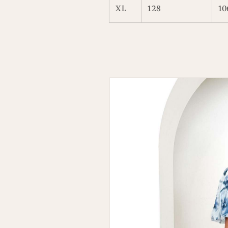
XL
128
10