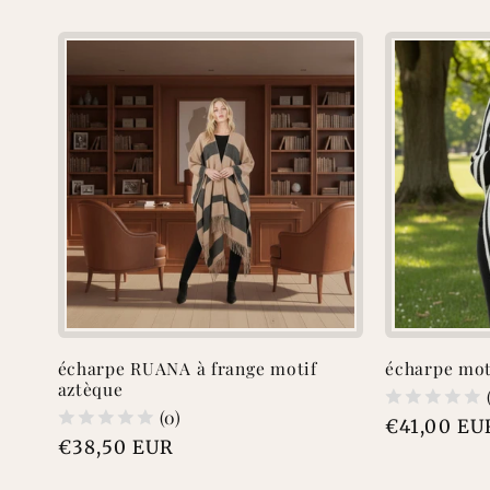
écharpe RUANA à frange motif
écharpe mot
aztèque
(0)
Prix
€41,00 EU
Prix
€38,50 EUR
habituel
habituel