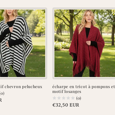
if chevron pelucheux
écharpe en tricot à pompons e
motif losanges
(0)
(0)
R
Prix
€32,50 EUR
habituel