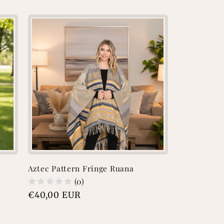
t
Aztec Pattern Fringe Ruana
(0)
Prix
€40,00 EUR
habituel