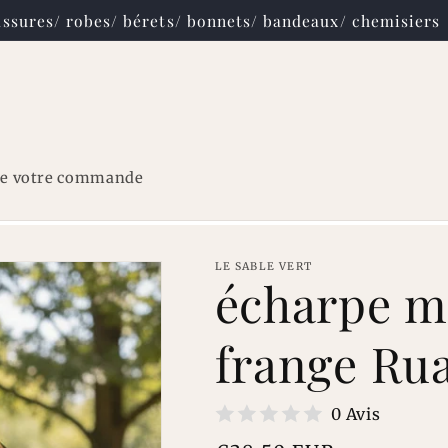
paiement en ligne sécurisé avec PayPal
re votre commande
LE SABLE VERT
écharpe m
frange Ru
0 Avis