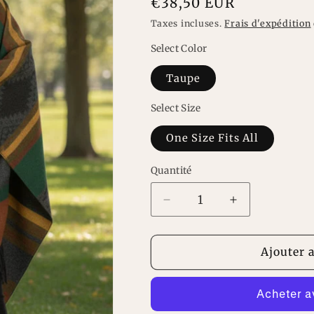
Prix
€38,50 EUR
habituel
Taxes incluses.
Frais d'expédition
Select Color
Taupe
Select Size
One Size Fits All
Quantité
Réduire
Augmenter
la
la
quantité
quantité
de
de
Ajouter 
écharpe
écharpe
motif
motif
aztèque
aztèque
frange
frange