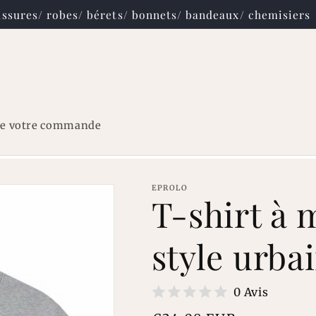
ssures/ robes/ bérets/ bonnets/ bandeaux/ chemisiers
re votre commande
EPROLO
T-shirt à 
style urba
0 Avis