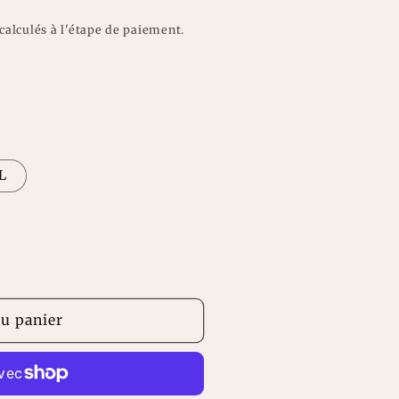
n
calculés à l'étape de paiement.
L
au panier