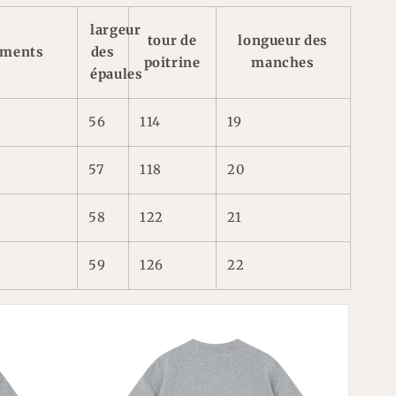
largeur
tour de
longueur des
ements
des
poitrine
manches
épaules
56
114
19
57
118
20
58
122
21
59
126
22