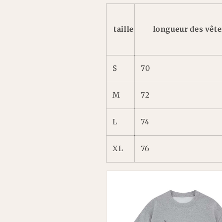
taille
longueur des vêt
S
70
M
72
L
74
XL
76