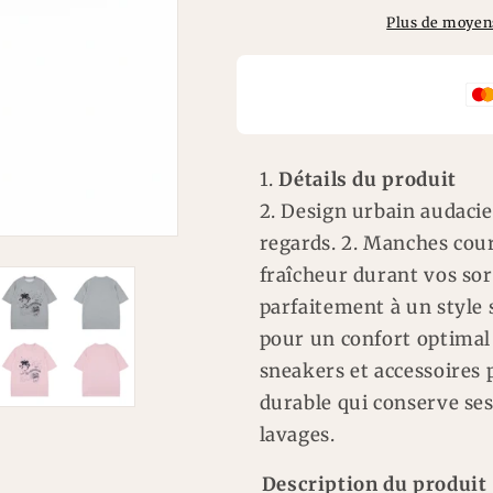
courtes
courtes
Plus de moyen
style
style
urbain
urbain
imprimé
imprimé
chien
chien
Détails du produit
Design urbain audacie
regards. 2. Manches cou
fraîcheur durant vos sor
parfaitement à un style 
pour un confort optimal t
sneakers et accessoires 
durable qui conserve se
lavages.
Description du produit