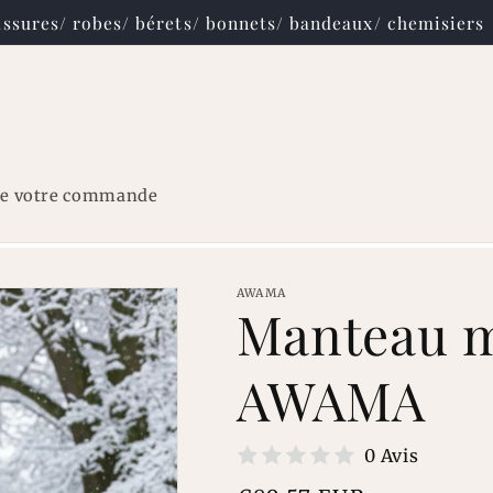
ssures/ robes/ bérets/ bonnets/ bandeaux/ chemisiers
re votre commande
AWAMA
Manteau m
AWAMA
0 Avis