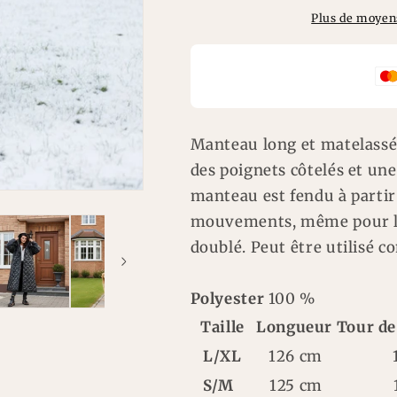
Plus de moyen
Manteau long et matelassé 
des poignets côtelés et un
manteau est fendu à partir 
mouvements, même pour le
doublé. Peut être utilisé
Polyester
100 %
Taille
Longueur
Tour de
L/XL
126 cm
S/M
125 cm