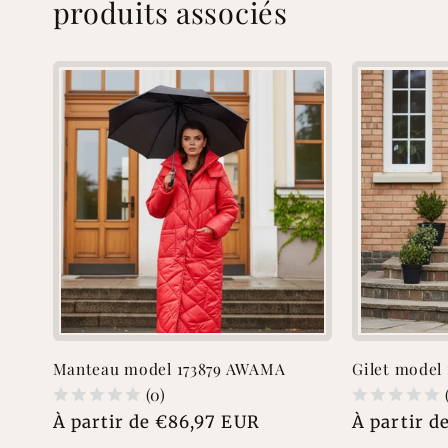
produits associés
Manteau model 173879 AWAMA
Gilet model
(0)
Prix
À partir de €86,97 EUR
Prix
À partir d
habituel
habituel