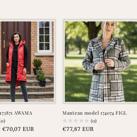
 173871 AWAMA
Manteau model 174074 FIGL
(0)
(0)
e €70,07 EUR
Prix
€77,87 EUR
habituel