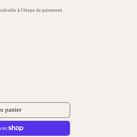
n
calculés à l'étape de paiement.
riante
uisée
disponible
le
au panier