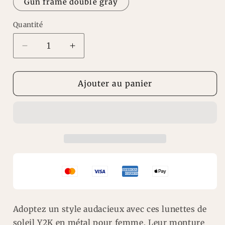
Gun frame double gray
Quantité
Réduire
Augmenter
la
la
quantité
quantité
de
de
Ajouter au panier
lunettes
lunettes
de
de
soleil
soleil
Y2K
Y2K
en
en
métal
métal
Adoptez un style audacieux avec ces lunettes de
soleil Y2K en métal pour femme. Leur monture