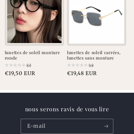
lunettes de soleil monture
lunettes de soleil carrées,
ronde
lunettes sans monture
(0)
(0)
Prix
€19,50 EUR
Prix
€19,48 EUR
habituel
habituel
nous serons ravis de vous lire
E-mail