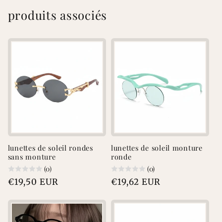
produits associés
lunettes de soleil rondes
lunettes de soleil monture
sans monture
ronde
(0)
(0)
Prix
€19,50 EUR
Prix
€19,62 EUR
habituel
habituel