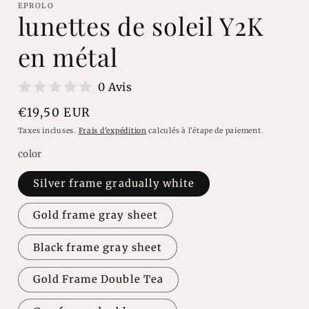
EPROLO
f
lunettes de soleil Y2K
en métal
0 Avis
Prix
€19,50 EUR
habituel
Taxes incluses.
Frais d'expédition
calculés à l'étape de paiement.
color
Silver frame gradually white
Gold frame gray sheet
Black frame gray sheet
Gold Frame Double Tea