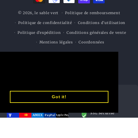
paiement
© 2026,
le sable vert
Politique de remboursement
Politique de confidentialité
Conditions d’utilisation
Politique d’expédition
Conditions générales de vente
Mentions légales
Coordonnées
This website uses cookies to ensure you
get the best experience on our website.
Learn More
Got it!
MOYENS DE PAIEMENT
SÉCURITÉ
ACCEPTÉS
SSL Sécurisé
AMEX
PayPal
Apple Pay
Connexion chiffrée
Shop Pay