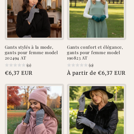
Gants stylés à la mode,
Gants confort et élégance,
gants pour femme model
gants pour femme model
202494 AT
190823 AT
(0)
(0)
Prix
€6,37 EUR
Prix
À partir de €6,37 EUR
habituel
habituel