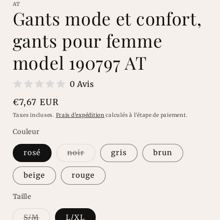
une
AT
fenêtre
f
Gants mode et confort,
modale
gants pour femme
model 190797 AT
0 Avis
Prix
€7,67 EUR
habituel
Taxes incluses.
Frais d'expédition
calculés à l'étape de paiement.
Couleur
Variante
rosé
noir
gris
brun
épuisée
ou
indisponible
beige
rouge
Taille
Variante
S/M
L/XL