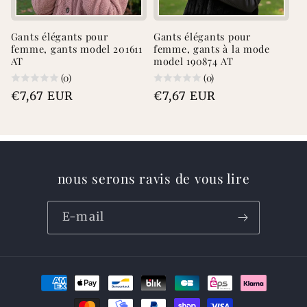
Gants élégants pour
Gants élégants pour
femme, gants model 201611
femme, gants à la mode
AT
model 190874 AT
(0)
(0)
Prix
€7,67 EUR
Prix
€7,67 EUR
habituel
habituel
nous serons ravis de vous lire
E-mail
Moyens
de