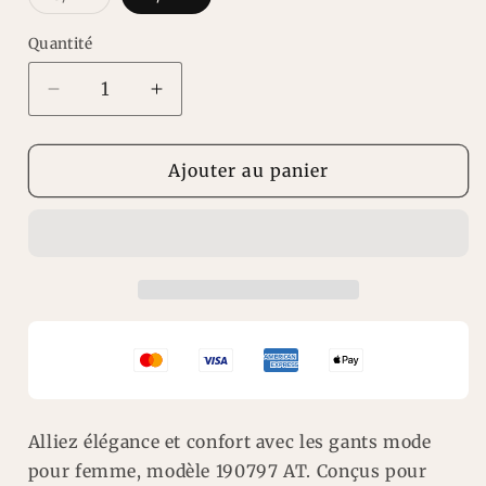
épuisée
ou
indisponible
Quantité
Réduire
Augmenter
la
la
quantité
quantité
de
de
Ajouter au panier
Gants
Gants
mode
mode
et
et
confort,
confort,
gants
gants
pour
pour
femme
femme
model
model
190797
190797
AT
AT
Alliez élégance et confort avec les gants mode
pour femme, modèle 190797 AT. Conçus pour