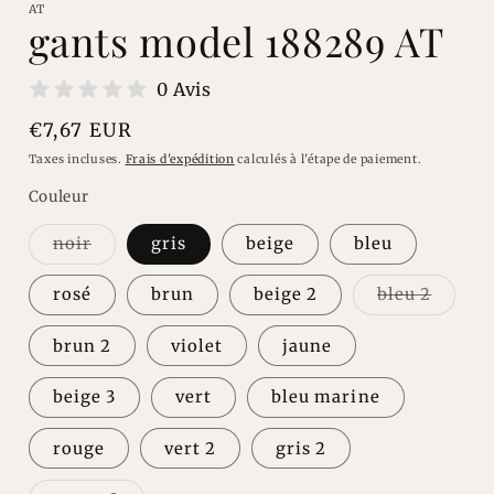
une
AT
fenêtre
f
gants model 188289 AT
modale
0 Avis
Prix
€7,67 EUR
habituel
Taxes incluses.
Frais d'expédition
calculés à l'étape de paiement.
Couleur
Variante
noir
gris
beige
bleu
épuisée
ou
indisponible
Varian
rosé
brun
beige 2
bleu 2
épuisé
ou
indisp
brun 2
violet
jaune
beige 3
vert
bleu marine
rouge
vert 2
gris 2