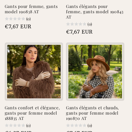
Gants pour femme, gants
Gants élégants pour
model 190838 AT
femme, gants model 190843
AT
(0)
(0)
Prix
€7,67 EUR
Prix
€7,67 EUR
habituel
habituel
Gants confort et élégance,
Gants élégants et chauds,
gants pour femme model
gants pour femme model
188835 AT
190870 AT
(0)
(0)