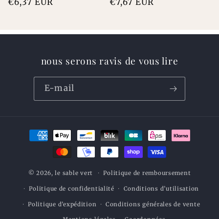
Prix
€6,37 EUR
Prix
€7,67 EUR
habituel
habituel
nous serons ravis de vous lire
E-mail
Moyens
de
paiement
© 2026,
le sable vert
Politique de remboursement
Politique de confidentialité
Conditions d’utilisation
Politique d’expédition
Conditions générales de vente