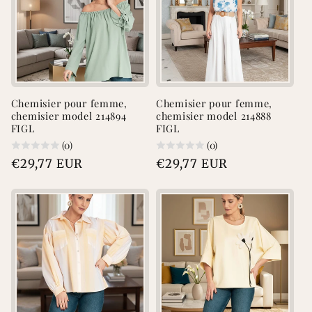
Chemisier pour femme,
Chemisier pour femme,
chemisier model 214894
chemisier model 214888
FIGL
FIGL
(0)
(0)
Prix
€29,77 EUR
Prix
€29,77 EUR
habituel
habituel