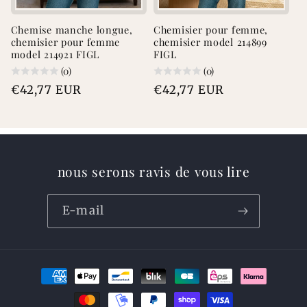
Chemise manche longue,
Chemisier pour femme,
chemisier pour femme
chemisier model 214899
model 214921 FIGL
FIGL
(0)
(0)
Prix
€42,77 EUR
Prix
€42,77 EUR
habituel
habituel
nous serons ravis de vous lire
E-mail
Moyens
de
paiement