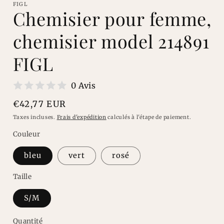
une
FIGL
fenêtre
f
Chemisier pour femme,
modale
chemisier model 214891
FIGL
0 Avis
Prix
€42,77 EUR
habituel
Taxes incluses.
Frais d'expédition
calculés à l'étape de paiement.
Couleur
bleu
vert
rosé
Taille
S/M
Quantité