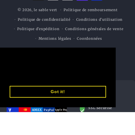
© 2026,
le sable vert
Politique de remboursement
Politique de confidentialité
Conditions d’utilisation
Politique d’expédition
Conditions générales de vente
Mentions légales
Coordonnées
This website uses cookies to ensure you
get the best experience on our website.
Learn More
Got it!
MOYENS DE PAIEMENT
SÉCURITÉ
ACCEPTÉS
SSL Sécurisé
AMEX
PayPal
Apple Pay
Connexion chiffrée
Shop Pay