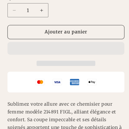
Réduire
Augmenter
la
la
quantité
quantité
de
de
Ajouter au panier
Chemisier
Chemisier
pour
pour
femme,
femme,
chemisier
chemisier
model
model
214891
214891
FIGL
FIGL
Sublimez votre allure avec ce chemisier pour
femme modèle 214891 FIGL, alliant élégance et
confort. Sa coupe impeccable et ses détails
soignés apportent une touche de sophistication à