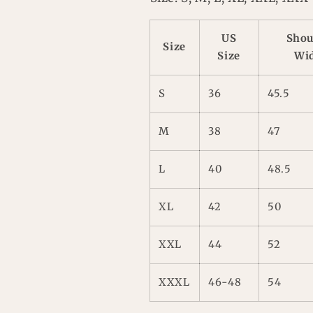
US
Shou
Size
Size
Wi
S
36
45.5
M
38
47
L
40
48.5
XL
42
50
XXL
44
52
XXXL
46-48
54