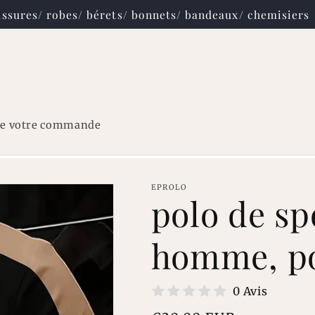
ssures/ robes/ bérets/ bonnets/ bandeaux/ chemisiers
re votre commande
EPROLO
polo de sp
homme, po
0 Avis