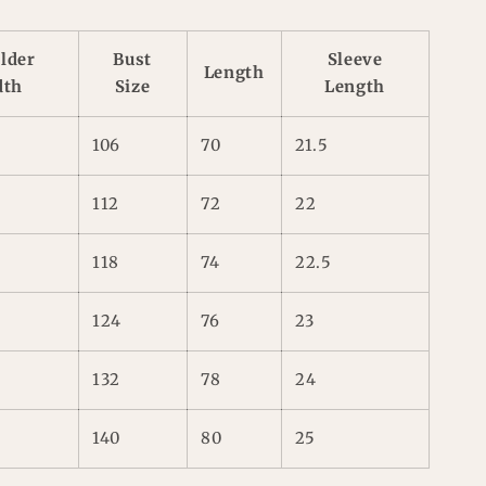
lder
Bust
Sleeve
Length
dth
Size
Length
106
70
21.5
112
72
22
118
74
22.5
124
76
23
132
78
24
140
80
25