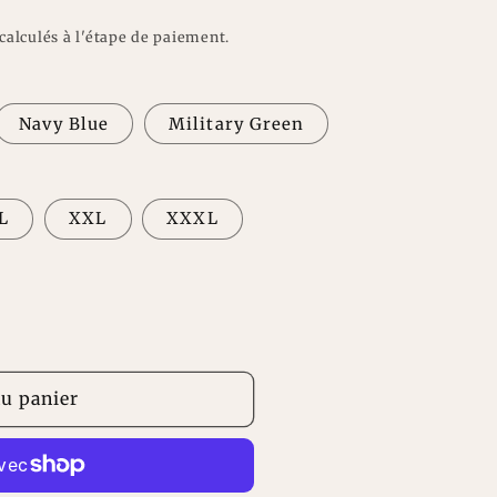
n
calculés à l'étape de paiement.
Navy Blue
Military Green
L
XXL
XXXL
au panier