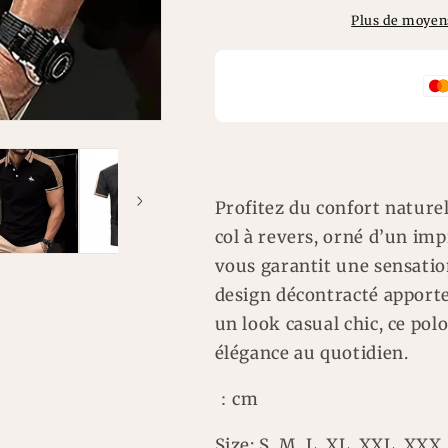
pour
pour
Plus de moyen
homme,
homme,
polo
polo
en
en
coton
coton
Profitez du confort nature
col à revers, orné d’un im
vous garantit une sensatio
design décontracté apporte
un look casual chic, ce pol
élégance au quotidien.
：cm
Size: S, M, L, XL, XXL, XXX