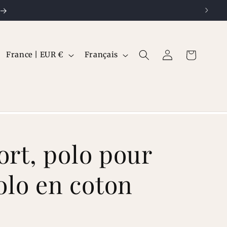
P
L
Connexion
Panier
France | EUR €
Français
a
a
y
n
s
g
/
u
r
e
ort, polo pour
é
lo en coton
g
i
o