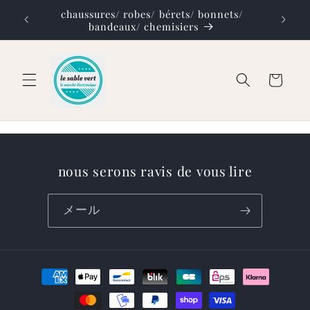
コンテ
chaussures/ robes/ bérets/ bonnets/
ンツに
al
bandeaux/ chemisiers
進む
カ
ー
ト
nous serons ravis de vous lire
メール
決
済
方