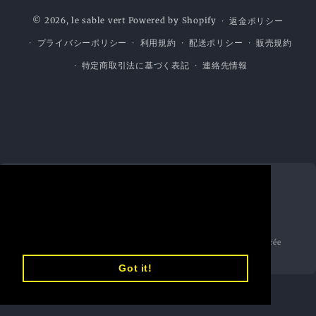
法
© 2026,
le sable vert
Powered by Shopify
返金ポリシー
プライバシーポリシー
利用規約
配送ポリシー
販売規約
特定商取引法に基づく表記
連絡先情報
MOYENS DE PAIEMENT
This website uses cookies to ensure you
SÉCURITÉ
ACCEPTÉS
get the best experience on our website.
SSL Sécurisé
Learn More
AMEX
PayPal
Apple Pay
Connexion chiffrée
Shop Pay
Got it!