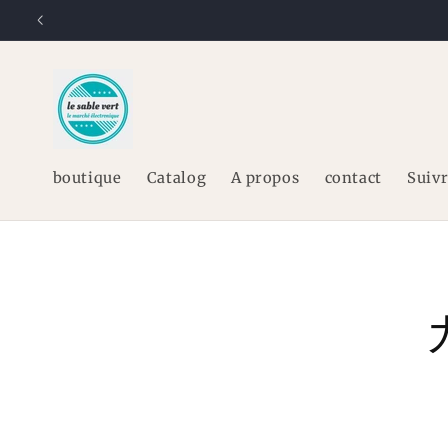
コンテ
ンツに
進む
boutique
Catalog
A propos
contact
Suiv