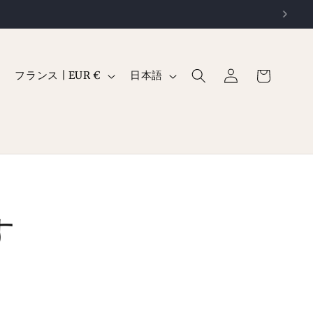
ロ
カ
グ
国
言
ー
フランス | EUR €
日本語
イ
/
語
ト
ン
地
域
す